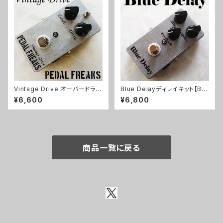
Vintage Drive オーバードライ
Blue Delayディレイキット【BA
ブキット【PEDAL FREAKS】
SIC KIT】
¥6,600
¥6,800
商品一覧に戻る