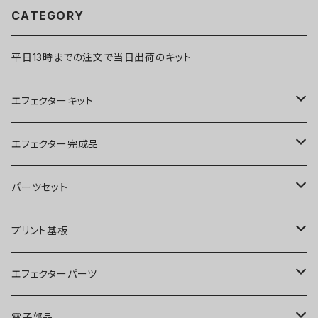
CATEGORY
平日13時までの注文で当日出荷のキット
エフェクターキット
ブースター
エフェクター完成品
オーバードライブ
ブースター
パーツセット
ディストーション
オーバードライブ
ブースター
プリント基板
ファズ
ディストーション
オーバードライブ
オーバードライブ
エフェクターパーツ
プリアンプ
ファズ
ディストーション
ディストーション
スイッチ
電子部品