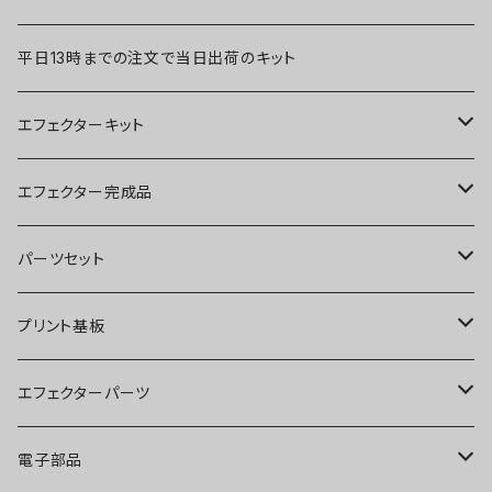
平日13時までの注文で当日出荷のキット
エフェクターキット
ブースター
エフェクター完成品
オーバードライブ
ブースター
パーツセット
ディストーション
オーバードライブ
ブースター
プリント基板
ファズ
ディストーション
オーバードライブ
オーバードライブ
エフェクターパーツ
プリアンプ
ファズ
ディストーション
ディストーション
スイッチ
電子部品