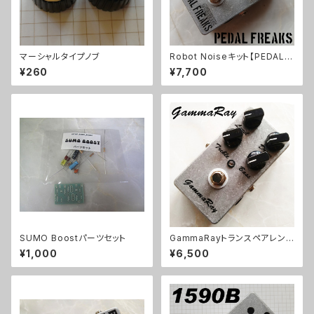
マーシャルタイプノブ
Robot Noiseキット【PEDAL F
REAKS】
¥260
¥7,700
SUMO Boostパーツセット
GammaRayトランスペアレント
系ODキット【BASIC KIT】
¥1,000
¥6,500