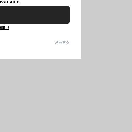
available
方向け
通報する