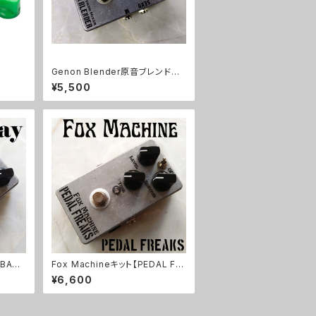
Genon Blender原音ブレンドキ
ット【BASIC KIT】
¥5,500
BASI
Fox Machineキット【PEDAL FR
EAKS】
¥6,600