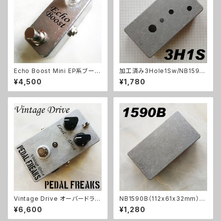
Echo Boost Mini EP系ブース
加工済み3Hole1Sw/NB1590
ト【BASIC KIT】
B（112x61x32mm）アルミダイ
¥4,500
¥1,780
キャストケース
Vintage Drive オーバードライ
NB1590B（112x61x32mm）ア
ブキット【PEDAL FREAKS】
ルミダイキャストケース
¥6,600
¥1,280