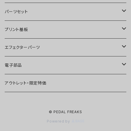
オーバードライブ
ブースター
パーツセット
ディストーション
オーバードライブ
ブースター
プリント基板
ファズ
ディストーション
オーバードライブ
オーバードライブ
エフェクターパーツ
プリアンプ
ファズ
ディストーション
ディストーション
スイッチ
電子部品
空間系
空間系
ファズ
ファズ
ジャック
IC
アウトレット・限定特価
コンプレッサー
その他
コンプレッサー
ブースター
電源関連パーツ
トランジスタ
© PEDAL FREAKS
ベース用
コンプレッサー
ベース用
空間系
ケース
ダイオード
Powered by