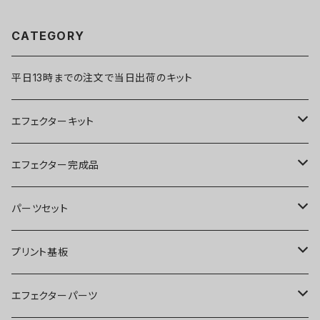
CATEGORY
平日13時までの注文で当日出荷のキット
エフェクターキット
ブースター
エフェクター完成品
オーバードライブ
ブースター
パーツセット
ディストーション
オーバードライブ
ブースター
プリント基板
ファズ
ディストーション
オーバードライブ
オーバードライブ
エフェクターパーツ