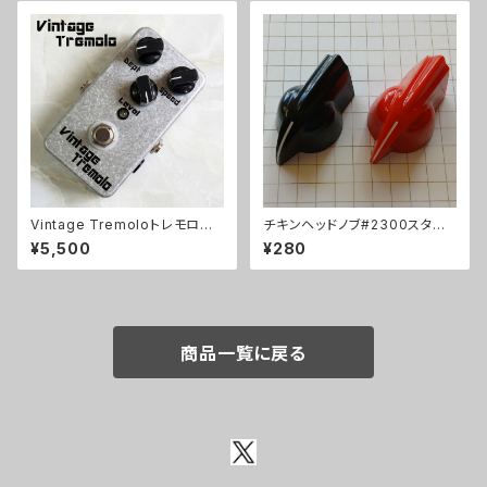
Vintage Tremoloトレモロキッ
チキンヘッドノブ#2300スタイ
ト
ル
¥5,500
¥280
商品一覧に戻る