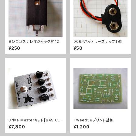
ＢＯＸ型ステレオジャック#112
006PバッテリースナップT型
¥250
¥50
Drive Masterキット【BASIC K
Tweed58プリント基板
IT】
¥7,800
¥1,200