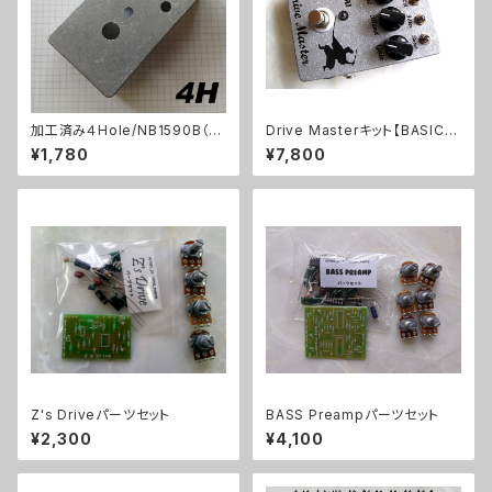
加工済み４Hole/NB1590B（11
Drive Masterキット【BASIC K
2x61x32mm）アルミダイキャス
IT】
¥1,780
¥7,800
トケース
Z's Driveパーツセット
BASS Preampパーツセット
¥2,300
¥4,100