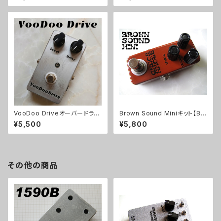
VooDoo Driveオーバードライ
Brown Sound Miniキット【BA
ブキット【BASIC KIT】
SIC KIT】
¥5,500
¥5,800
その他の商品