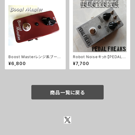
Boost Masterレンジ系ブース
Robot Noiseキット【PEDAL F
ターキット【BASIC KIT】
REAKS】
¥6,800
¥7,700
商品一覧に戻る