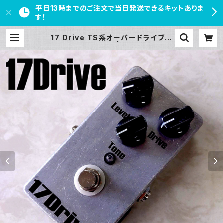
平日13時までのご注文で当日発送できるキットありま
す！
17 Drive TS系オーバードライブキ
ット【BASIC KIT】 | PEDAL FREA
KS