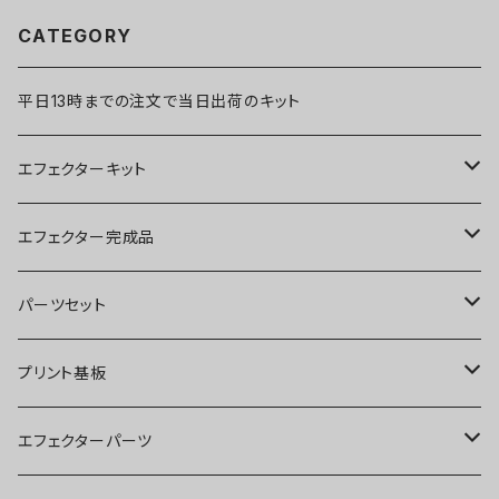
CATEGORY
平日13時までの注文で当日出荷のキット
エフェクターキット
ブースター
エフェクター完成品
オーバードライブ
ブースター
パーツセット
ディストーション
オーバードライブ
ブースター
プリント基板
ファズ
ディストーション
オーバードライブ
オーバードライブ
エフェクターパーツ