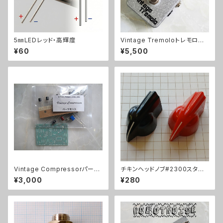
5㎜LEDレッド・高輝度
Vintage Tremoloトレモロキッ
ト
¥60
¥5,500
Vintage Compressorパーツ
チキンヘッドノブ#2300スタイ
セット
ル
¥3,000
¥280