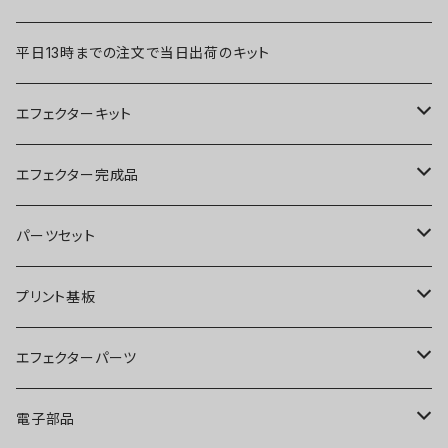
平日13時までの注文で当日出荷のキット
エフェクターキット
ブースター
エフェクター完成品
オーバードライブ
ブースター
パーツセット
ディストーション
オーバードライブ
ブースター
プリント基板
ファズ
ディストーション
オーバードライブ
オーバードライブ
エフェクターパーツ
プリアンプ
ファズ
ディストーション
ディストーション
スイッチ
電子部品