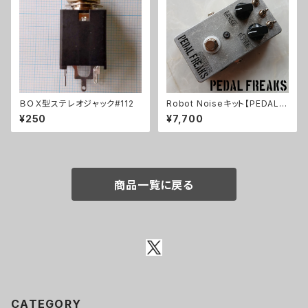
ＢＯＸ型ステレオジャック#112
Robot Noiseキット【PEDAL F
REAKS】
¥250
¥7,700
商品一覧に戻る
CATEGORY