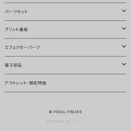
オーバードライブ
ブースター
パーツセット
ディストーション
オーバードライブ
ブースター
プリント基板
ファズ
ディストーション
オーバードライブ
オーバードライブ
エフェクターパーツ
プリアンプ
ファズ
ディストーション
ディストーション
スイッチ
電子部品
空間系
空間系
ファズ
ファズ
ジャック
IC
アウトレット・限定特価
コンプレッサー
その他
コンプレッサー
ブースター
電源関連パーツ
トランジスタ
© PEDAL FREAKS
ベース用
コンプレッサー
ベース用
空間系
ケース
ダイオード
Powered by