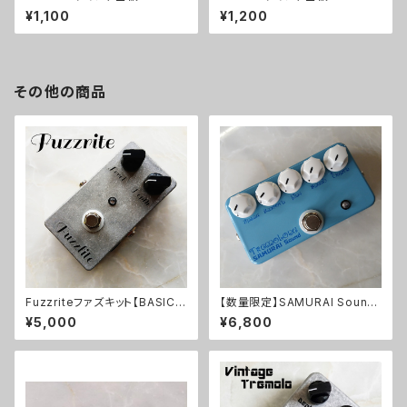
¥1,100
¥1,200
その他の商品
Fuzzriteファズキット【BASIC K
【数量限定】SAMURAI Sound
IT】
Tremoloneキット
¥5,000
¥6,800