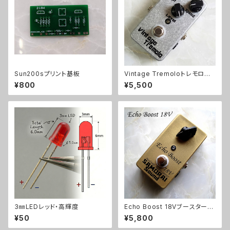
Sun200sプリント基板
Vintage Tremoloトレモロキッ
ト
¥800
¥5,500
3㎜LEDレッド・高輝度
Echo Boost 18Vブースターキ
ット【BASIC KIT】
¥50
¥5,800