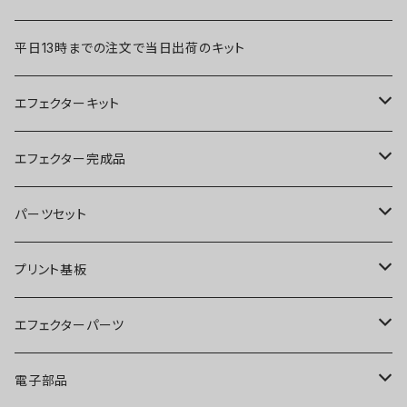
平日13時までの注文で当日出荷のキット
エフェクターキット
ブースター
エフェクター完成品
オーバードライブ
ブースター
パーツセット
ディストーション
オーバードライブ
ブースター
プリント基板
ファズ
ディストーション
オーバードライブ
オーバードライブ
エフェクターパーツ
プリアンプ
ファズ
ディストーション
ディストーション
スイッチ
電子部品