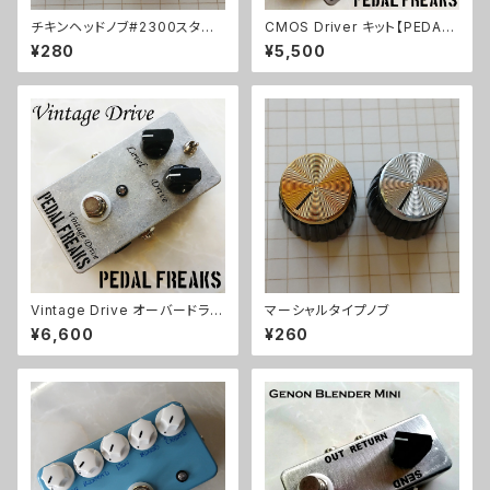
チキンヘッドノブ#2300スタイ
CMOS Driver キット【PEDAL
ル
FREAKS】
¥280
¥5,500
Vintage Drive オーバードライ
マーシャルタイプノブ
ブキット【PEDAL FREAKS】
¥6,600
¥260