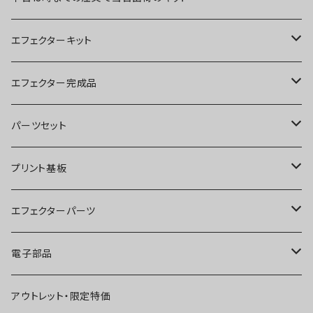
エフェクターキット
ブースター
エフェクター完成品
オーバードライブ
ブースター
パーツセット
ディストーション
オーバードライブ
ブースター
プリント基板
ファズ
ディストーション
オーバードライブ
オーバードライブ
エフェクターパーツ
プリアンプ
ファズ
ディストーション
ディストーション
スイッチ
電子部品
空間系
空間系
ファズ
ファズ
ジャック
IC
アウトレット・限定特価