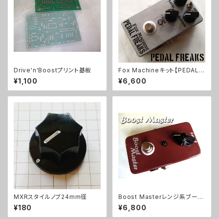
Drive'n'Boostプリント基板
Fox Machineキット【PEDAL F
REAKS】
¥1,100
¥6,600
MXRスタイルノブ24mm径
Boost Masterレンジ系ブース
ターキット【BASIC KIT】
¥180
¥6,800