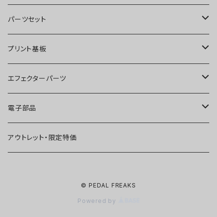
オーバードライブ
ブースター
パーツセット
ディストーション
オーバードライブ
ブースター
プリント基板
ファズ
ディストーション
オーバードライブ
オーバードライブ
エフェクターパーツ
プリアンプ
ファズ
ディストーション
ディストーション
スイッチ
電子部品
空間系
空間系
ファズ
ファズ
ジャック
IC
アウトレット・限定特価
コンプレッサー
その他
コンプレッサー
ブースター
電源関連パーツ
トランジスタ
© PEDAL FREAKS
ベース用
コンプレッサー
ベース用
空間系
ケース
ダイオード
Powered by