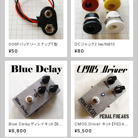
006PバッテリースナップT型
DCジャック2.1㎜/NB10
¥50
¥80
Blue Delayディレイキット【BA
CMOS Driver キット【PEDAL
SIC KIT】
FREAKS】
¥6,800
¥5,500