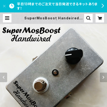
平日13時までのご注文で当日発送できるキットありま
す！
SuperMosBoost Handeiredキ
ット【BASIC KIT】 | PEDAL FREA
KS