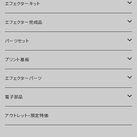
エフェクターキット
ブースター
エフェクター完成品
オーバードライブ
ブースター
パーツセット
ディストーション
オーバードライブ
ブースター
プリント基板
ファズ
ディストーション
オーバードライブ
オーバードライブ
エフェクターパーツ
プリアンプ
ファズ
ディストーション
ディストーション
スイッチ
電子部品
空間系
空間系
ファズ
ファズ
ジャック
IC
アウトレット・限定特価
コンプレッサー
その他
コンプレッサー
ブースター
電源関連パーツ
トランジスタ