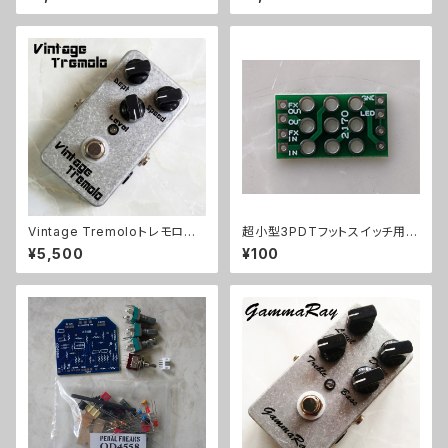
トケース
Vintage Tremoloトレモロキッ
超小型3PDTフットスイッチ用プ
ト
リント基板トゥルーバイパス用21
¥5,500
¥100
70