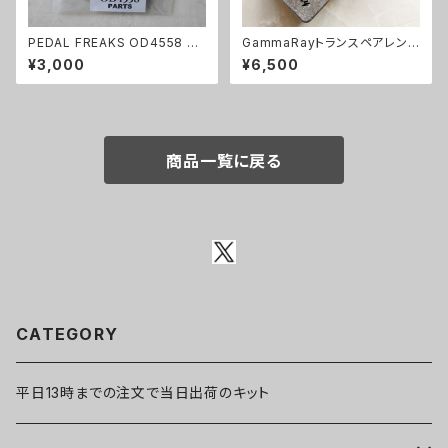
PEDAL FREAKS OD4558 パ
GammaRayトランスペアレント
ーツセット
系ODキット【BASIC KIT】
¥3,000
¥6,500
商品一覧に戻る
CATEGORY
平日13時までの注文で当日出荷のキット