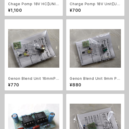
Chage Pomp 18V HC【UNIT
Charge Pomp 18V Unit【UNI
KIT】
T KIT】
¥1,100
¥700
Genon Blend Unit 16mmPO
Genon Blend Unit 9mm PO
T【UNIT KIT】
T【UNIT KIT】
¥770
¥880