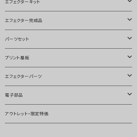
エフェクターキット
ブースター
エフェクター完成品
オーバードライブ
ブースター
パーツセット
ディストーション
オーバードライブ
ブースター
プリント基板
ファズ
ディストーション
オーバードライブ
オーバードライブ
エフェクターパーツ
プリアンプ
ファズ
ディストーション
ディストーション
スイッチ
電子部品
空間系
空間系
ファズ
ファズ
ジャック
IC
アウトレット・限定特価
コンプレッサー
その他
コンプレッサー
ブースター
電源関連パーツ
トランジスタ