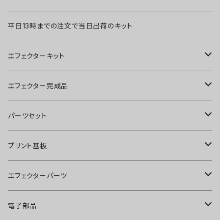
平日13時までの注文で当日出荷のキット
エフェクターキット
ブースター
エフェクター完成品
オーバードライブ
ブースター
パーツセット
ディストーション
オーバードライブ
ブースター
プリント基板
ファズ
ディストーション
オーバードライブ
オーバードライブ
エフェクターパーツ
プリアンプ
ファズ
ディストーション
ディストーション
スイッチ
電子部品