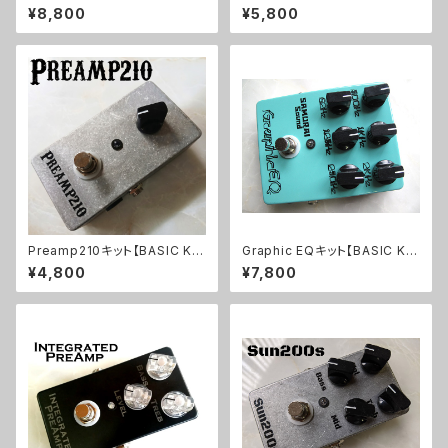
C KIT】
IT】
¥8,800
¥5,800
Preamp210キット【BASIC KI
Graphic EQキット【BASIC KI
T】
T】
¥4,800
¥7,800