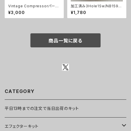
Vintage Compressorパーツ
加工済み3Hole1Sw/NB1590
セット
B（112x61x32mm）アルミダイ
¥3,000
¥1,780
キャストケース
商品一覧に戻る
CATEGORY
平日13時までの注文で当日出荷のキット
エフェクターキット