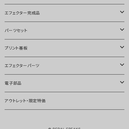
ブースター
エフェクター完成品
オーバードライブ
ブースター
パーツセット
ディストーション
オーバードライブ
ブースター
プリント基板
ファズ
ディストーション
オーバードライブ
オーバードライブ
エフェクターパーツ
プリアンプ
ファズ
ディストーション
ディストーション
スイッチ
電子部品
空間系
空間系
ファズ
ファズ
ジャック
IC
アウトレット・限定特価
コンプレッサー
その他
コンプレッサー
ブースター
電源関連パーツ
トランジスタ