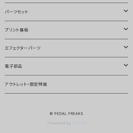
オーバードライブ
ブースター
パーツセット
ディストーション
オーバードライブ
ブースター
プリント基板
ファズ
ディストーション
オーバードライブ
オーバードライブ
エフェクターパーツ
プリアンプ
ファズ
ディストーション
ディストーション
スイッチ
電子部品
空間系
空間系
ファズ
ファズ
ジャック
IC
アウトレット・限定特価
コンプレッサー
その他
コンプレッサー
ブースター
電源関連パーツ
トランジスタ
© PEDAL FREAKS
ベース用
コンプレッサー
ベース用
空間系
ケース
ダイオード
Powered by