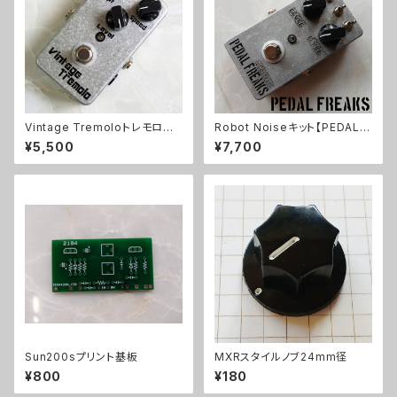
Vintage Tremoloトレモロキッ
Robot Noiseキット【PEDAL F
ト
REAKS】
¥5,500
¥7,700
Sun200sプリント基板
MXRスタイルノブ24mm径
¥800
¥180