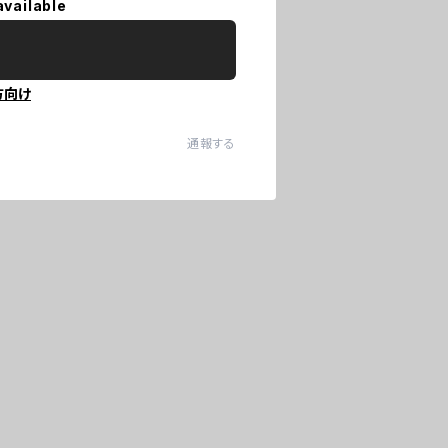
available
方向け
通報する