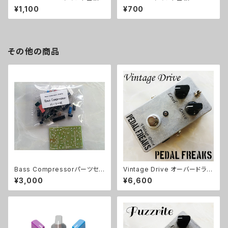
¥1,100
¥700
その他の商品
Bass Compressorパーツセッ
Vintage Drive オーバードライ
ト
ブキット【PEDAL FREAKS】
¥3,000
¥6,600