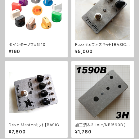
ポインターノブ#1510
Fuzzriteファズキット【BASIC K
IT】
¥160
¥5,000
Drive Masterキット【BASIC K
加工済み3Hole/NB1590B（11
IT】
2x61x32mm）アルミダイキャス
¥7,800
¥1,780
トケース