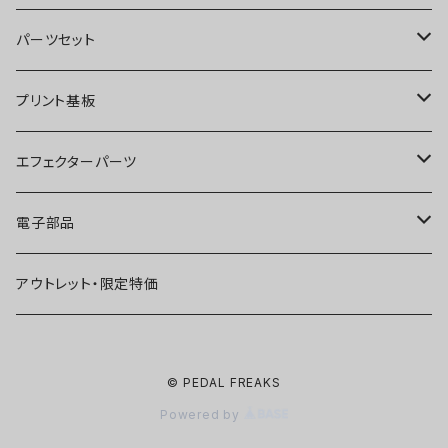
オーバードライブ
ブースター
パーツセット
ディストーション
オーバードライブ
ブースター
プリント基板
ファズ
ディストーション
オーバードライブ
オーバードライブ
エフェクターパーツ
プリアンプ
ファズ
ディストーション
ディストーション
スイッチ
電子部品
空間系
空間系
ファズ
ファズ
ジャック
IC
アウトレット・限定特価
コンプレッサー
その他
コンプレッサー
ブースター
電源関連パーツ
トランジスタ
© PEDAL FREAKS
ベース用
コンプレッサー
ベース用
空間系
ケース
ダイオード
Powered by