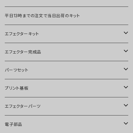
平日13時までの注文で当日出荷のキット
エフェクターキット
ブースター
エフェクター完成品
オーバードライブ
ブースター
パーツセット
ディストーション
オーバードライブ
ブースター
プリント基板
ファズ
ディストーション
オーバードライブ
オーバードライブ
エフェクターパーツ
プリアンプ
ファズ
ディストーション
ディストーション
スイッチ
電子部品