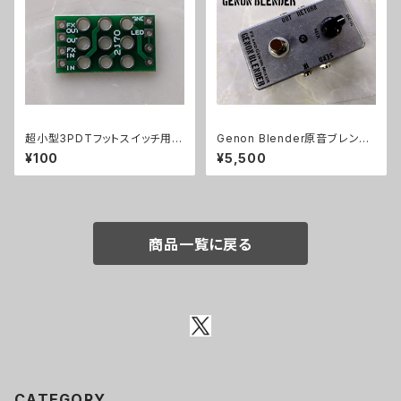
超小型3PDTフットスイッチ用プ
Genon Blender原音ブレンド
リント基板トゥルーバイパス用21
キット【BASIC KIT】
¥100
¥5,500
70
商品一覧に戻る
CATEGORY