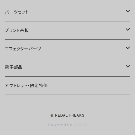
オーバードライブ
ブースター
パーツセット
ディストーション
オーバードライブ
ブースター
プリント基板
ファズ
ディストーション
オーバードライブ
オーバードライブ
エフェクターパーツ
プリアンプ
ファズ
ディストーション
ディストーション
スイッチ
電子部品
空間系
空間系
ファズ
ファズ
ジャック
IC
アウトレット・限定特価
コンプレッサー
その他
コンプレッサー
ブースター
電源関連パーツ
トランジスタ
© PEDAL FREAKS
ベース用
コンプレッサー
ベース用
空間系
ケース
ダイオード
Powered by