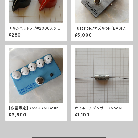
チキンヘッドノブ#2300スタイ
Fuzzriteファズキット【BASIC K
ル
IT】
¥280
¥5,000
【数量限定】SAMURAI Sound
オイルコンデンサーGoodAll
Tremoloneキット
0.033uF【在庫限り】
¥6,800
¥1,100