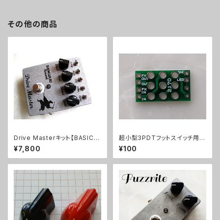
その他の商品
Drive Masterキット【BASIC K
超小型3PDTフットスイッチ用プ
IT】
リント基板トゥルーバイパス用21
¥7,800
¥100
70