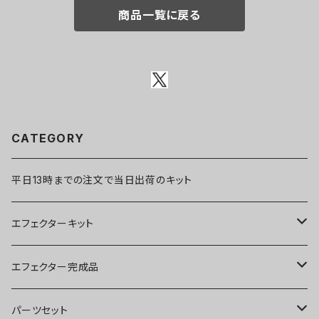
商品一覧に戻る
CATEGORY
平日13時までの注文で当日出荷のキット
エフェクターキット
ブースター
エフェクター完成品
オーバードライブ
ブースター
パーツセット