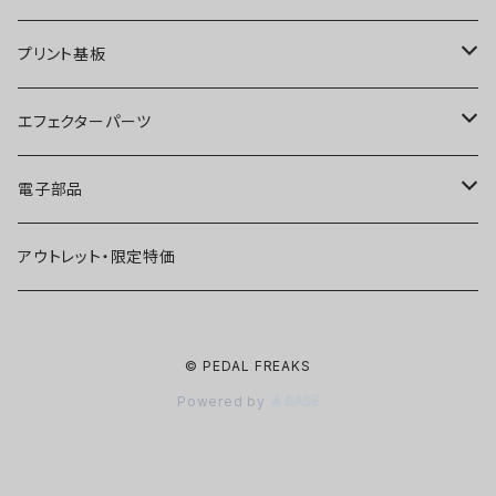
ディストーション
オーバードライブ
ブースター
プリント基板
ファズ
ディストーション
オーバードライブ
オーバードライブ
エフェクターパーツ
プリアンプ
ファズ
ディストーション
ディストーション
スイッチ
電子部品
空間系
空間系
ファズ
ファズ
ジャック
IC
アウトレット・限定特価
コンプレッサー
その他
コンプレッサー
ブースター
電源関連パーツ
トランジスタ
© PEDAL FREAKS
ベース用
コンプレッサー
ベース用
空間系
ケース
ダイオード
Powered by
アルミダイキャストケース
Miniシリーズ
ベース用
Miniシリーズ
コンプレッサー
ノブ
LED