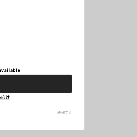
available
方向け
通報する