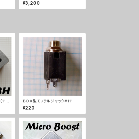
¥3,200
112x
ＢＯＸ型モノラルジャック#111
ストケ
¥220