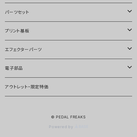
オーバードライブ
ブースター
パーツセット
ディストーション
オーバードライブ
ブースター
プリント基板
ファズ
ディストーション
オーバードライブ
オーバードライブ
エフェクターパーツ
プリアンプ
ファズ
ディストーション
ディストーション
スイッチ
電子部品
空間系
空間系
ファズ
ファズ
ジャック
IC
アウトレット・限定特価
コンプレッサー
その他
コンプレッサー
ブースター
電源関連パーツ
トランジスタ
© PEDAL FREAKS
ベース用
コンプレッサー
ベース用
空間系
ケース
ダイオード
Powered by