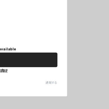
available
方向け
通報する