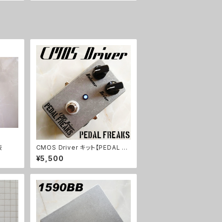
板
CMOS Driver キット【PEDAL FR
EAKS】
¥5,500