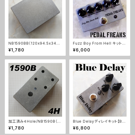
NB1590BB（120x94.5x34ｍ
Fuzz Boy From Hell キット
ｍ）アルミダイキャストケース
【PEDAL FREAKS】
¥1,780
¥6,000
加工済み４Hole/NB1590B（11
Blue Delayディレイキット【BA
2x61x32mm）アルミダイキャス
SIC KIT】
¥1,780
¥6,800
トケース