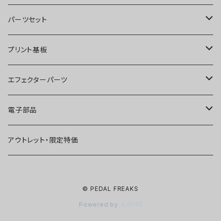
オーバードライブ
ブースター
パーツセット
ディストーション
オーバードライブ
ブースター
プリント基板
ファズ
ディストーション
オーバードライブ
オーバードライブ
エフェクターパーツ
プリアンプ
ファズ
ディストーション
ディストーション
スイッチ
電子部品
空間系
空間系
ファズ
ファズ
ジャック
IC
アウトレット・限定特価
コンプレッサー
その他
コンプレッサー
ブースター
電源関連パーツ
トランジスタ
© PEDAL FREAKS
ベース用
コンプレッサー
ベース用
空間系
ケース
ダイオード
Powered by