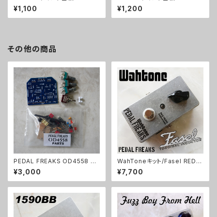
¥1,100
¥1,200
その他の商品
PEDAL FREAKS OD4558 パ
WahToneキット/Fasel REDイ
ーツセット
ンダクター仕様【PEDAL FREA
¥3,000
¥7,700
KS 】