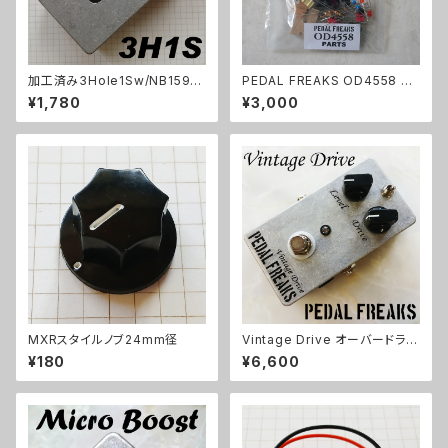
加工済み3Hole1Sw/NB1590
PEDAL FREAKS OD4558 パ
B（112x61x32mm）アルミダイ
ーツセット
¥1,780
¥3,000
キャストケース
MXRスタイルノブ24mm径
Vintage Drive オーバードライ
ブキット【PEDAL FREAKS】
¥180
¥6,600