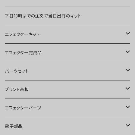
平日13時までの注文で当日出荷のキット
エフェクターキット
ブースター
エフェクター完成品
オーバードライブ
ブースター
パーツセット
ディストーション
オーバードライブ
ブースター
プリント基板
ファズ
ディストーション
オーバードライブ
オーバードライブ
エフェクターパーツ
プリアンプ
ファズ
ディストーション
ディストーション
スイッチ
電子部品