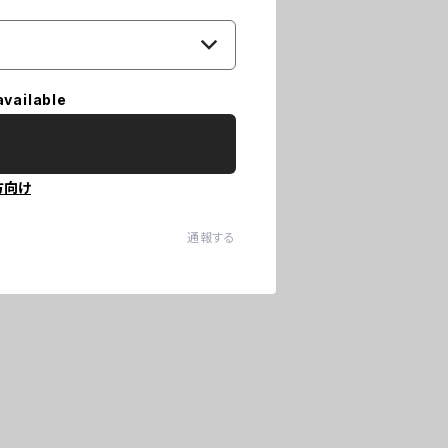
available
方向け
通報する