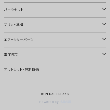
オーバードライブ
ブースター
パーツセット
ディストーション
オーバードライブ
ブースター
プリント基板
ファズ
ディストーション
オーバードライブ
オーバードライブ
エフェクターパーツ
プリアンプ
ファズ
ディストーション
ディストーション
スイッチ
電子部品
空間系
空間系
ファズ
ファズ
ジャック
IC
アウトレット・限定特価
コンプレッサー
その他
コンプレッサー
ブースター
電源関連パーツ
トランジスタ
© PEDAL FREAKS
ベース用
コンプレッサー
ベース用
空間系
ケース
ダイオード
Powered by