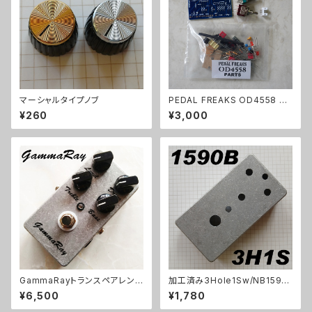
マーシャルタイプノブ
PEDAL FREAKS OD4558 パ
ーツセット
¥260
¥3,000
GammaRayトランスペアレント
加工済み3Hole1Sw/NB1590
系ODキット【BASIC KIT】
B（112x61x32mm）アルミダイ
¥6,500
¥1,780
キャストケース