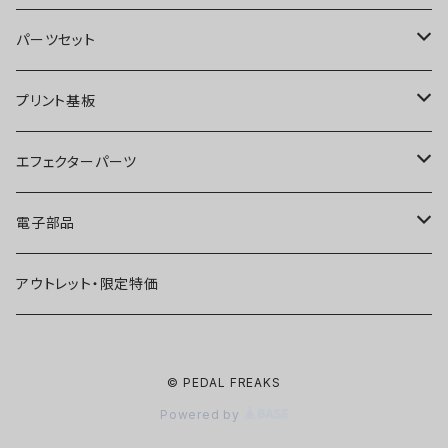
オーバードライブ
ブースター
パーツセット
ディストーション
オーバードライブ
ブースター
プリント基板
ファズ
ディストーション
オーバードライブ
オーバードライブ
エフェクターパーツ
プリアンプ
ファズ
ディストーション
ディストーション
スイッチ
電子部品
空間系
空間系
ファズ
ファズ
ジャック
IC
アウトレット・限定特価
コンプレッサー
その他
コンプレッサー
ブースター
電源関連パーツ
トランジスタ
© PEDAL FREAKS
ベース用
コンプレッサー
ベース用
空間系
ケース
ダイオード
Powered by