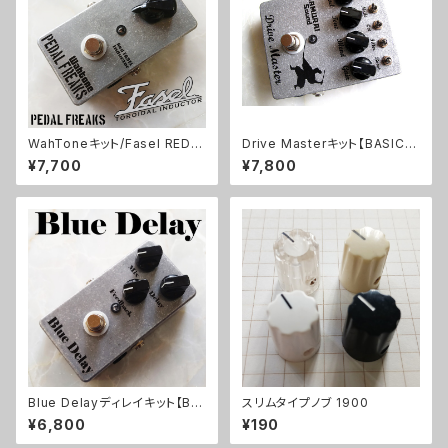
WahToneキット/Fasel REDイ
Drive Masterキット【BASIC K
ンダクター仕様【PEDAL FREA
IT】
¥7,700
¥7,800
KS 】
Blue Delayディレイキット【BA
スリムタイプノブ 1900
SIC KIT】
¥6,800
¥190