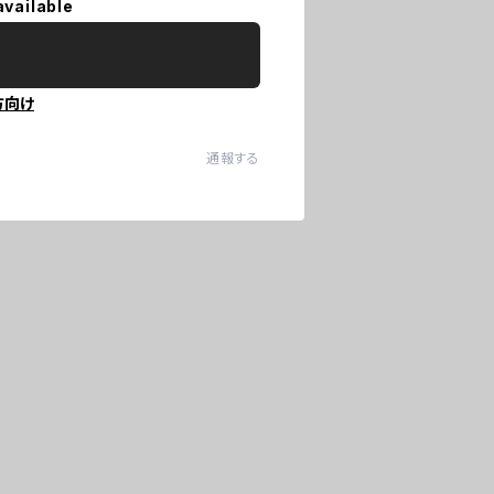
available
方向け
通報する