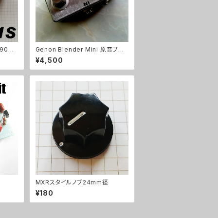
90B
Genon Blender Mini 原音ブレ
ダイキャ
ンドキット【BASIC KIT】
¥4,500
MXRスタイルノブ24mm径
¥180