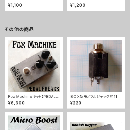
¥1,100
¥1,200
その他の商品
Fox Machineキット【PEDAL F
ＢＯＸ型モノラルジャック#111
REAKS】
¥6,600
¥220