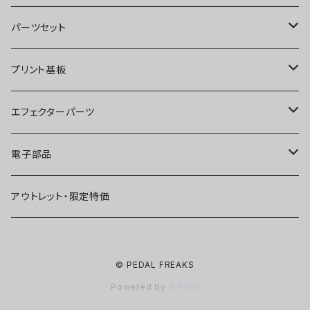
オーバードライブ
ブースター
パーツセット
ディストーション
オーバードライブ
ブースター
プリント基板
ファズ
ディストーション
オーバードライブ
オーバードライブ
エフェクターパーツ
プリアンプ
ファズ
ディストーション
ディストーション
スイッチ
電子部品
空間系
空間系
ファズ
ファズ
ジャック
IC
アウトレット・限定特価
コンプレッサー
その他
コンプレッサー
ブースター
電源関連パーツ
トランジスタ
© PEDAL FREAKS
ベース用
コンプレッサー
ベース用
空間系
ケース
ダイオード
Powered by