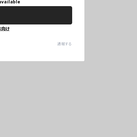
available
方向け
通報する