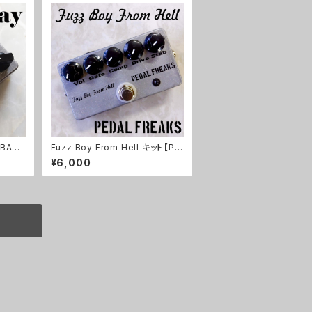
BASI
Fuzz Boy From Hell キット【PE
DAL FREAKS】
¥6,000