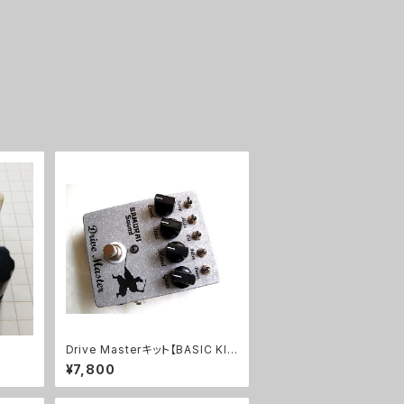
Drive Masterキット【BASIC KI
T】
¥7,800