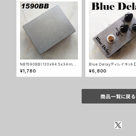
NB1590BB（120x94.5x34ｍ
Blue Delayディレイキット【
ｍ）アルミダイキャストケース
C KIT】
¥1,780
¥6,800
商品一覧に戻る