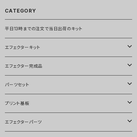
CATEGORY
平日13時までの注文で当日出荷のキット
エフェクターキット
ブースター
エフェクター完成品
オーバードライブ
ブースター
パーツセット
ディストーション
オーバードライブ
ブースター
プリント基板
ファズ
ディストーション
オーバードライブ
オーバードライブ
エフェクターパーツ