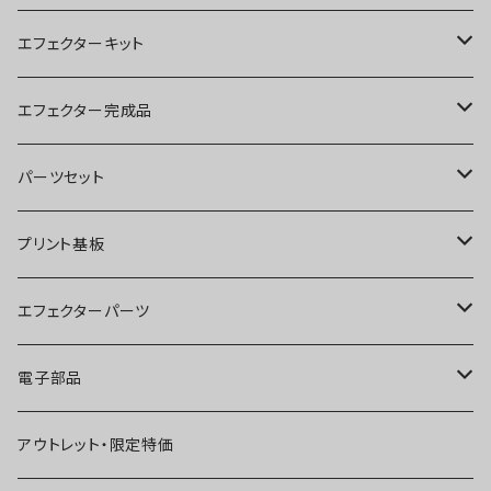
エフェクターキット
ブースター
エフェクター完成品
オーバードライブ
ブースター
パーツセット
ディストーション
オーバードライブ
ブースター
プリント基板
ファズ
ディストーション
オーバードライブ
オーバードライブ
エフェクターパーツ
プリアンプ
ファズ
ディストーション
ディストーション
スイッチ
電子部品
空間系
空間系
ファズ
ファズ
ジャック
IC
アウトレット・限定特価