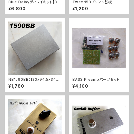
Blue Delayディレイキット【BA
Tweed58プリント基板
SIC KIT】
¥6,800
¥1,200
NB1590BB（120x94.5x34ｍ
BASS Preampパーツセット
ｍ）アルミダイキャストケース
¥1,780
¥4,100