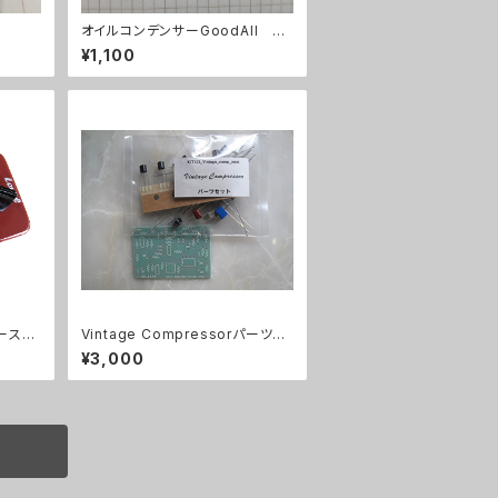
オイルコンデンサーGoodAll 0.
033uF【在庫限り】
¥1,100
ブースタ
Vintage Compressorパーツセ
ット
¥3,000