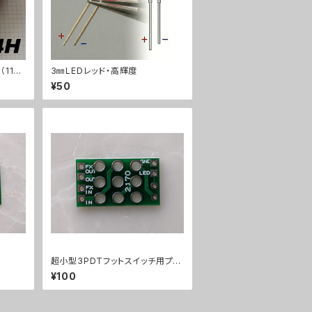
（112x
3㎜LEDレッド・高輝度
ストケ
¥50
超小型3PDTフットスイッチ用プリ
ント基板トゥルーバイパス用2170
¥100