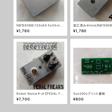
NB1590BB（120x94.5x34ｍ
加工済み４Hole/NB1590B
ｍ）アルミダイキャストケース
61x32mm）アルミダイキャ
¥1,780
¥1,780
ース
Robot Noiseキット【PEDAL FR
Sun200sプリント基板
EAKS】
¥7,700
¥800