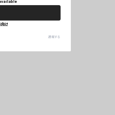
available
方向け
通報する