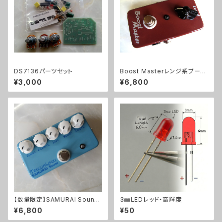
DS7136パーツセット
Boost Masterレンジ系ブース
ターキット【BASIC KIT】
¥3,000
¥6,800
【数量限定】SAMURAI Sound
3㎜LEDレッド・高輝度
Tremoloneキット
¥6,800
¥50