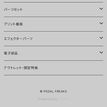
オーバードライブ
ブースター
パーツセット
ディストーション
オーバードライブ
ブースター
プリント基板
ファズ
ディストーション
オーバードライブ
オーバードライブ
エフェクターパーツ
プリアンプ
ファズ
ディストーション
ディストーション
スイッチ
電子部品
空間系
空間系
ファズ
ファズ
ジャック
IC
アウトレット・限定特価
コンプレッサー
その他
コンプレッサー
ブースター
電源関連パーツ
トランジスタ
© PEDAL FREAKS
ベース用
コンプレッサー
ベース用
空間系
ケース
ダイオード
Powered by