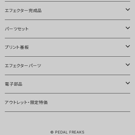
ブースター
エフェクター完成品
オーバードライブ
ブースター
パーツセット
ディストーション
オーバードライブ
ブースター
プリント基板
ファズ
ディストーション
オーバードライブ
オーバードライブ
エフェクターパーツ
プリアンプ
ファズ
ディストーション
ディストーション
スイッチ
電子部品
空間系
空間系
ファズ
ファズ
ジャック
IC
アウトレット・限定特価
コンプレッサー
その他
コンプレッサー
ブースター
電源関連パーツ
トランジスタ
© PEDAL FREAKS