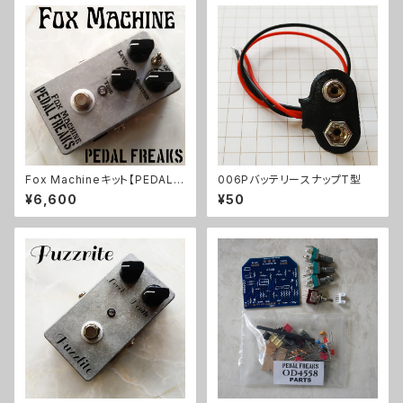
Fox Machineキット【PEDAL F
006PバッテリースナップT型
REAKS】
¥6,600
¥50