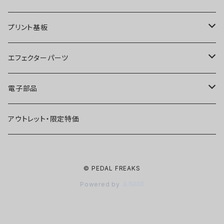
ディストーション
オーバードライブ
ブースター
プリント基板
ファズ
ディストーション
オーバードライブ
オーバードライブ
エフェクターパーツ
プリアンプ
ファズ
ディストーション
ディストーション
スイッチ
電子部品
空間系
空間系
ファズ
ファズ
ジャック
IC
アウトレット・限定特価
コンプレッサー
その他
コンプレッサー
ブースター
電源関連パーツ
トランジスタ
© PEDAL FREAKS
ベース用
コンプレッサー
ベース用
空間系
ケース
ダイオード
Powered by
アルミダイキャストケース
Miniシリーズ
ベース用
Miniシリーズ
コンプレッサー
ノブ
LED