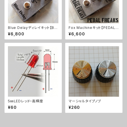
Blue Delayディレイキット【BA
Fox Machineキット【PEDAL F
SIC KIT】
REAKS】
¥6,800
¥6,600
5㎜LEDレッド・高輝度
マーシャルタイプノブ
¥60
¥260