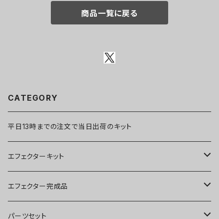
商品一覧に戻る
CATEGORY
平日13時までの注文で当日出荷のキット
エフェクターキット
ブースター
エフェクター完成品
オーバードライブ
ブースター
パーツセット