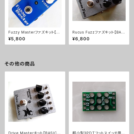
Fuzzy Masterファズキット【BA
Rucus Fuzzファズキット【BASI
SIC KIT】
C KIT】
¥5,800
¥6,800
その他の商品
Drive Masterキット【BASIC K
超小型3PDTフットスイッチ用プ