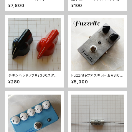
IT】
リント基板トゥルーバイパス用21
¥7,800
¥100
70
チキンヘッドノブ#2300スタイ
Fuzzriteファズキット【BASIC K
ル
IT】
¥280
¥5,000