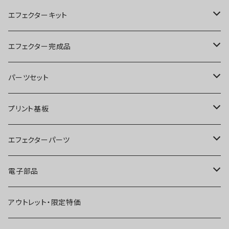
エフェクターキット
ブースター
エフェクター完成品
オーバードライブ
ブースター
パーツセット
ディストーション
オーバードライブ
ブースター
プリント基板
ファズ
ディストーション
オーバードライブ
オーバードライブ
エフェクターパーツ
プリアンプ
ファズ
ディストーション
ディストーション
スイッチ
電子部品
空間系
空間系
ファズ
ファズ
ジャック
IC
アウトレット・限定特価